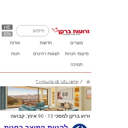
HE
EN
מוצרים
חדשות
אודות
מיקומי חנויות
תצוגות רהיטים
חנות
תמיכה
/
TV-mounts HE (URL Name)
זרוע ברקן למסכי 13 - 90 אינץ', קבועה
לקניית המוצר בחנות