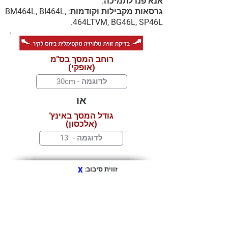
אנא פנו לתמיכה.
גרסאות מקבילות וקודמות: BM464L, BI464L,
464LTVM, BG46L, SP46L.
רוחב המסך בס"מ
(אופקי)
או
גודל המסך באינץ'
(אלכסון)
זווית סיבוב:
X