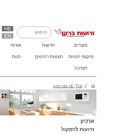
HE
EN
מוצרים
חדשות
אודות
מיקומי חנויות
תצוגות רהיטים
חנות
תמיכה
/
Archived HE (Title)
ארכיון
זרועות לרמקול