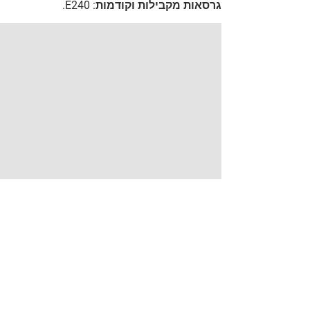
גרסאות מקבילות וקודמות: E240.
הוראות הרכבה, בטיחות, אחריות ואזהרות
הורד אזהרות
הורד
התקנה
הוראות