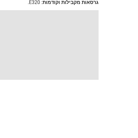
גרסאות מקבילות וקודמות: E320.
הוראות הרכבה, בטיחות, אחריות ואזהרות
הורד אזהרות
הורד
התקנה
הוראות