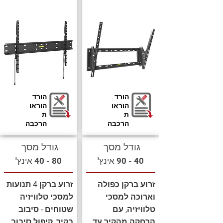
הורד
הורד
הוראו
הוראו
ת
ת
הרכבה
הרכבה
גודל מסך
גודל מסך
40 - 90 אינץ'
80 - 40 אינץ'
זרוע ברקן כפולה
זרוע ברקן 4 תנועות
וארוכה למסכי
למסכי טלוויזיה
טלוויזיה, עם
שטוחים - סיבוב
הרחקה מהקיר עד
בקיר, קיפול סיבוב