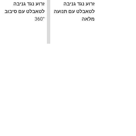
זרוע נגד גניבה
זרוע נגד גניבה
לטאבלט עם תנועה
לטאבלט עם סיבוב
מלאה
360°
הורד
הורד
הוראו
הוראו
ת
ת
הרכבה
הרכבה
גודל מסך
גודל מסך
X
7 - 12 אינץ'