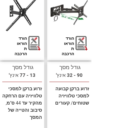
הורד
הורד
הוראו
הוראו
ת
ת
הרכבה
הרכבה
גודל מסך
גודל מסך
90 - 32 אינץ'
13 - 77 אינץ'
זרוע ברקן קבועה
זרוע ברקן למסכי
למסכי טלוויזיה
טלוויזיה עם הרחקה
שטוחים/ קעורים
מהקיר עד 44 ס"מ,
סיבוב והטייה של
המסך